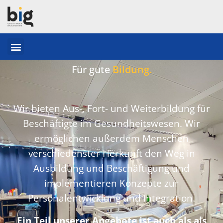
Für gute
Bildung.
Wir bieten Aus-, Fort- und Weiterbildung für
Beschäftigte im Gesundheitswesen. Wir
ermöglichen außerdem Menschen
verschiedenster Herkunft den Weg in
Ausbildung und Beschäftigung und
implementieren Konzepte zur
Personalentwicklung und Integration.
Ein Teil unserer Angebote ist auch als als