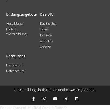
Bildungsangebote
Das BiG
Ausbildung
Das Institut
Fort- &
Team
Weiterbildung
Karriere
Aktuelles
Anreise
Rechtliches
Impressum
Datenschutz
© BiG – Bildungsinstitut im Gesundheitswesen gGmbH i.L.
Cookie Consent mit Real Cookie Banner