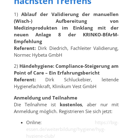
nächsten Treffens
1️)
Ablauf der Validierung der manuellen
(Wisch-) Aufbereitung von
Medizinprodukten im Einklang mit der
neuen Anlage 8 der KRINKO-BfArM-
Empfehlung
Referent:
Dirk Diedrich, Fachleiter Validierung,
Normec Hybeta GmbH
2️)
Händehygiene: Compliance-Steigerung am
Point of Care – Ein Erfahrungsbericht
Referent:
Dirk Schluckebier, leitende
Hygienefachkraft, Klinikum Vest GmbH
Anmeldung und Teilnahme
Die Teilnahme ist
kostenlos
, aber nur mit
Anmeldung möglich. Registrieren Sie sich jetzt:
Online:
https://big-
essen.de/weiterbildung/hygiene/hyg-
hygiene-club/